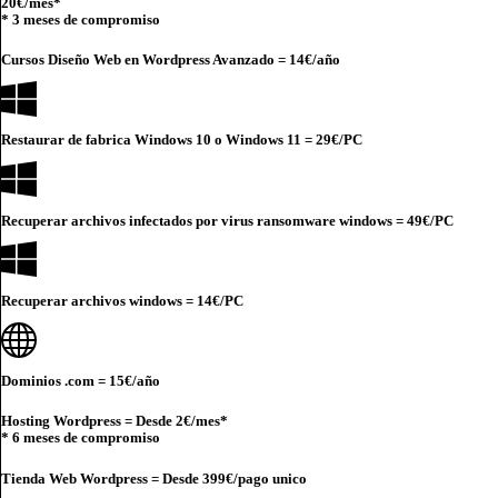
20€
/mes*
* 3 meses de compromiso
Cursos Diseño Web en Wordpress Avanzado =
14€
/año
Restaurar de fabrica Windows 10 o Windows 11 =
29€
/PC
Recuperar archivos infectados por virus ransomware windows =
49€
/PC
Recuperar archivos windows =
14€
/PC
Dominios .com =
15€
/año
Hosting Wordpress = Desde
2€
/mes*
* 6 meses de compromiso
Tienda Web Wordpress = Desde
399€
/pago unico