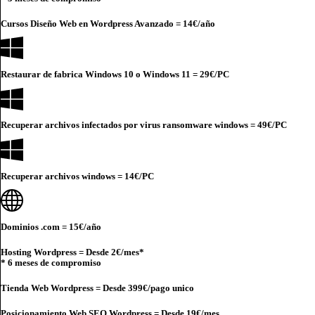
Cursos Diseño Web en Wordpress Avanzado =
14€
/año
Restaurar de fabrica Windows 10 o Windows 11 =
29€
/PC
Recuperar archivos infectados por virus ransomware windows =
49€
/PC
Recuperar archivos windows =
14€
/PC
Dominios .com =
15€
/año
Hosting Wordpress = Desde
2€
/mes*
* 6 meses de compromiso
Tienda Web Wordpress = Desde
399€
/pago unico
Posicionamiento Web SEO Wordpress = Desde
19€
/mes