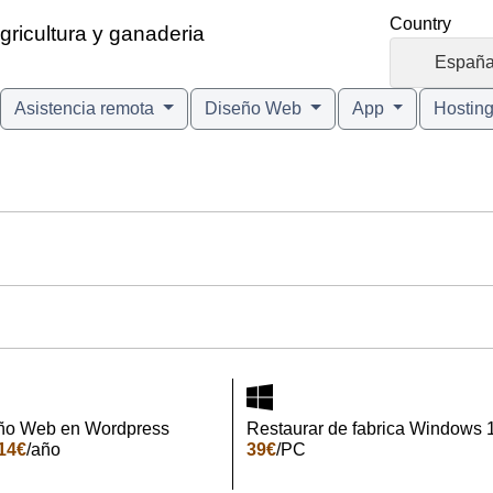
Country
ricultura y ganaderia
🇪🇸
Españ
Asistencia remota
Diseño Web
App
Hostin
ño Web en Wordpress
Restaurar de fabrica Windows 
14€
/año
39€
/PC