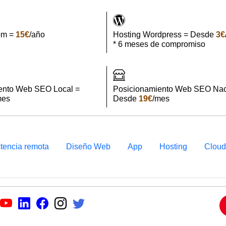
om =
15€
/año
Hosting Wordpress = Desde
3€
* 6 meses de compromiso
ento Web SEO Local =
Posicionamiento Web SEO Nac
mes
Desde
19€
/mes
stencia remota
Diseño Web
App
Hosting
Clou