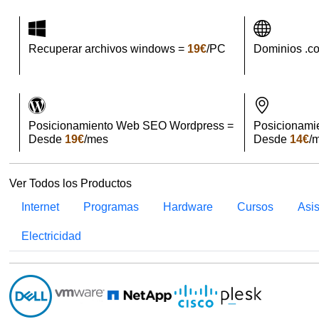
Recuperar archivos windows =
19€
/PC
Dominios .c
Posicionamiento Web SEO Wordpress =
Posicionami
Desde
19€
/mes
Desde
14€
/
Ver Todos los Productos
Internet
Programas
Hardware
Cursos
Asi
Electricidad