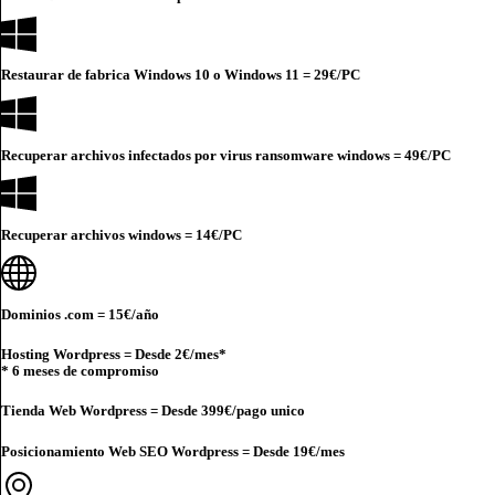
Restaurar de fabrica Windows 10 o Windows 11 =
29€
/PC
Recuperar archivos infectados por virus ransomware windows =
49€
/PC
Recuperar archivos windows =
14€
/PC
Dominios .com =
15€
/año
Hosting Wordpress = Desde
2€
/mes*
* 6 meses de compromiso
Tienda Web Wordpress = Desde
399€
/pago unico
Posicionamiento Web SEO Wordpress = Desde
19€
/mes