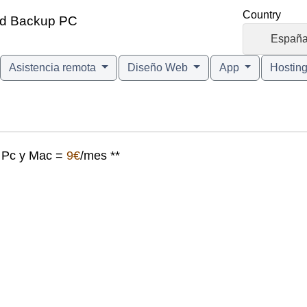
Country
ud Backup PC
🇪🇸
Españ
Asistencia remota
Diseño Web
App
Hostin
a Pc y Mac =
9€
/mes **