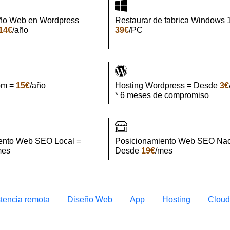
ño Web en Wordpress
Restaurar de fabrica Windows 
14€
/año
39€
/PC
om =
15€
/año
Hosting Wordpress = Desde
3€
* 6 meses de compromiso
ento Web SEO Local =
Posicionamiento Web SEO Nac
mes
Desde
19€
/mes
stencia remota
Diseño Web
App
Hosting
Clou