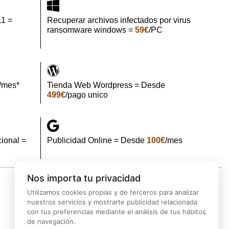
11 =
Recuperar archivos infectados por virus
ransomware windows =
59€
/PC
/mes*
Tienda Web Wordpress = Desde
499€
/pago unico
ional =
Publicidad Online = Desde
100€
/mes
Nos importa tu privacidad
Utilizamos cookies propias y de terceros para analizar
d
Backup
Marketing
Ciberseguridad
nuestros servicios y mostrarte publicidad relacionada
con tus preferencias mediante el análisis de tus hábitos
de navegación.