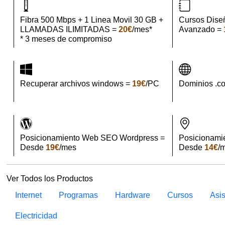
Fibra 500 Mbps + 1 Linea Movil 30 GB +
Cursos Dise
LLAMADAS ILIMITADAS =
20€
/mes*
Avanzado =
* 3 meses de compromiso
Recuperar archivos windows =
19€
/PC
Dominios .c
Posicionamiento Web SEO Wordpress =
Posicionami
Desde
19€
/mes
Desde
14€
/
Ver Todos los Productos
Internet
Programas
Hardware
Cursos
Asi
Electricidad