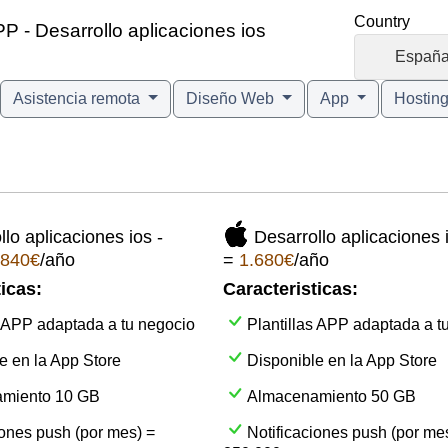
Country
P - Desarrollo aplicaciones ios
🇪🇸
Españ
Asistencia remota
Diseño Web
App
Hostin
lo aplicaciones ios -
Desarrollo aplicaciones 
840€
/año
=
1.680€
/año
icas:
Caracteristicas:
s APP adaptada a tu negocio
Plantillas APP adaptada a t
e en la App Store
Disponible en la App Store
miento 10 GB
Almacenamiento 50 GB
iones push (por mes) =
Notificaciones push (por me