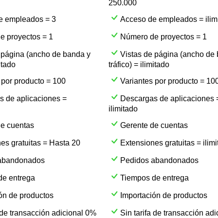
250.000
e empleados = 3
Acceso de empleados = ilim
e proyectos = 1
Número de proyectos = 1
 página (ancho de banda y
Vistas de página (ancho de
mitado
tráfico) = ilimitado
 por producto = 100
Variantes por producto = 10
 de aplicaciones =
Descargas de aplicaciones 
ilimitado
de cuentas
Gerente de cuentas
es gratuitas = Hasta 20
Extensiones gratuitas = ilim
abandonados
Pedidos abandonados
de entrega
Tiempos de entrega
ón de productos
Importación de productos
a de transacción adicional 0%
Sin tarifa de transacción ad