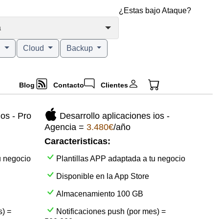
¿Estas bajo Ataque?
a
g
Cloud
Backup
Blog
Contacto
Clientes
ios - Pro
Desarrollo aplicaciones ios -
Agencia =
3.480€
/año
Caracteristicas:
u negocio
Plantillas APP adaptada a tu negocio
Disponible en la App Store
Almacenamiento 100 GB
s) =
Notificaciones push (por mes) =