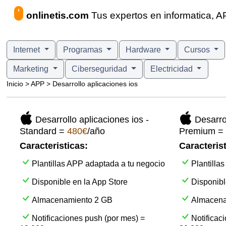
onlinetis.com
Tus expertos en informatica, AP
Internet
Programas
Hardware
Cursos
Marketing
Ciberseguridad
Electricidad
Inicio > APP > Desarrollo aplicaciones ios
Desarrollo aplicaciones ios -
Desarrol
Standard =
480€
/año
Premium =
Caracteristicas:
Caracterist
Plantillas APP adaptada a tu negocio
Plantilla
Disponible en la App Store
Disponibl
Almacenamiento 2 GB
Almacena
Notificaciones push (por mes) =
Notificac