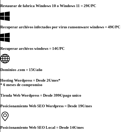
Restaurar de fabrica Windows 10 o Windows 11 =
29€
/PC
Recuperar archivos infectados por virus ransomware windows =
49€
/PC
Recuperar archivos windows =
14€
/PC
Dominios .com =
15€
/año
Hosting Wordpress = Desde
2€
/mes*
* 6 meses de compromiso
Tienda Web Wordpress = Desde
399€
/pago unico
Posicionamiento Web SEO Wordpress = Desde
19€
/mes
Posicionamiento Web SEO Local = Desde
14€
/mes