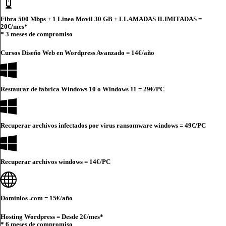
Fibra 500 Mbps + 1 Linea Movil 30 GB + LLAMADAS ILIMITADAS =
20€
/mes*
* 3 meses de compromiso
Cursos Diseño Web en Wordpress Avanzado =
14€
/año
Restaurar de fabrica Windows 10 o Windows 11 =
29€
/PC
Recuperar archivos infectados por virus ransomware windows =
49€
/PC
Recuperar archivos windows =
14€
/PC
Dominios .com =
15€
/año
Hosting Wordpress = Desde
2€
/mes*
* 6 meses de compromiso