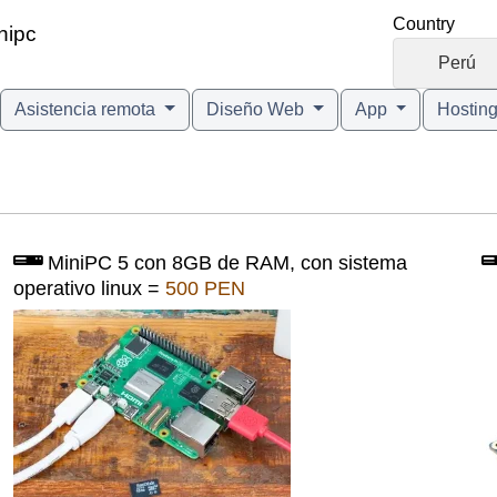
Country
nipc
🇵🇪
Perú
Asistencia remota
Diseño Web
App
Hostin
MiniPC 5 con 8GB de RAM, con sistema
operativo linux =
500 PEN