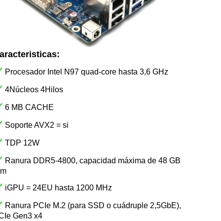
aracteristicas:
Procesador Intel N97 quad-core hasta 3,6 GHz
4Núcleos 4Hilos
6 MB CACHE
Soporte AVX2 = si
TDP 12W
Ranura DDR5-4800, capacidad máxima de 48 GB
am
iGPU = 24EU hasta 1200 MHz
Ranura PCIe M.2 (para SSD o cuádruple 2,5GbE),
CIe Gen3 x4