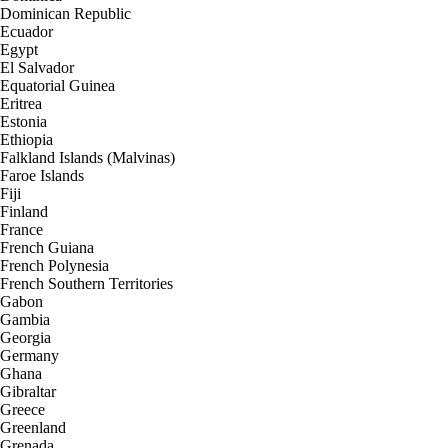
Dominican Republic
Ecuador
Egypt
El Salvador
Equatorial Guinea
Eritrea
Estonia
Ethiopia
Falkland Islands (Malvinas)
Faroe Islands
Fiji
Finland
France
French Guiana
French Polynesia
French Southern Territories
Gabon
Gambia
Georgia
Germany
Ghana
Gibraltar
Greece
Greenland
Grenada