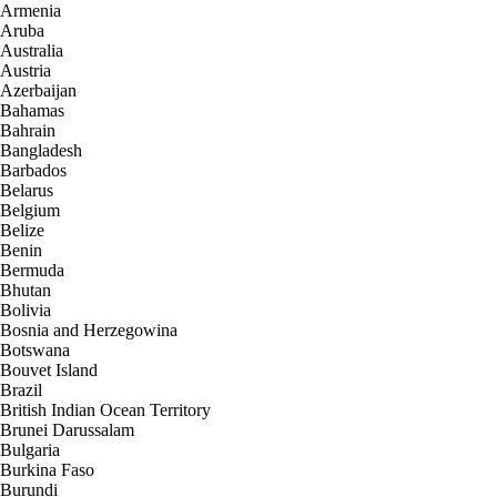
Armenia
Aruba
Australia
Austria
Azerbaijan
Bahamas
Bahrain
Bangladesh
Barbados
Belarus
Belgium
Belize
Benin
Bermuda
Bhutan
Bolivia
Bosnia and Herzegowina
Botswana
Bouvet Island
Brazil
British Indian Ocean Territory
Brunei Darussalam
Bulgaria
Burkina Faso
Burundi