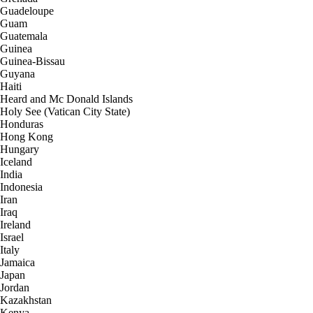
Guadeloupe
Guam
Guatemala
Guinea
Guinea-Bissau
Guyana
Haiti
Heard and Mc Donald Islands
Holy See (Vatican City State)
Honduras
Hong Kong
Hungary
Iceland
India
Indonesia
Iran
Iraq
Ireland
Israel
Italy
Jamaica
Japan
Jordan
Kazakhstan
Kenya