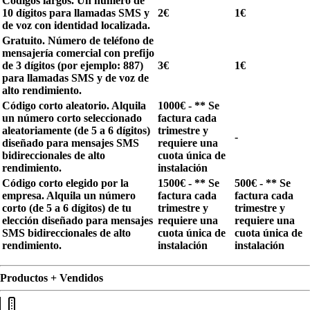
Códigos largos. Un número de
10 dígitos para llamadas SMS y
2€
1€
de voz con identidad localizada.
Gratuito. Número de teléfono de
mensajería comercial con prefijo
de 3 dígitos (por ejemplo: 887)
3€
1€
para llamadas SMS y de voz de
alto rendimiento.
Código corto aleatorio. Alquila
1000€ - ** Se
un número corto seleccionado
factura cada
aleatoriamente (de 5 a 6 dígitos)
trimestre y
-
diseñado para mensajes SMS
requiere una
bidireccionales de alto
cuota única de
rendimiento.
instalación
Código corto elegido por la
1500€ - ** Se
500€ - ** Se
empresa. Alquila un número
factura cada
factura cada
corto (de 5 a 6 dígitos) de tu
trimestre y
trimestre y
elección diseñado para mensajes
requiere una
requiere una
SMS bidireccionales de alto
cuota única de
cuota única de
rendimiento.
instalación
instalación
Productos + Vendidos