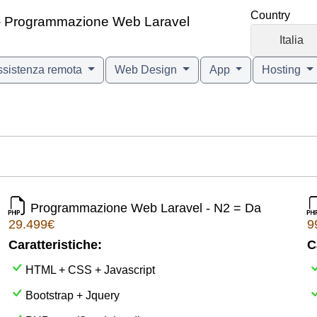
Country
gn - Programmazione Web Laravel
🇮🇹
Italia
ssistenza remota
Web Design
App
Hosting
Programmazione Web Laravel - N2 = Da
29.499€
9
Caratteristiche:
C
HTML + CSS + Javascript
Bootstrap + Jquery