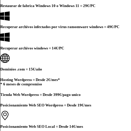
Restaurar de fabrica Windows 10 o Windows 11 =
29€
/PC
Recuperar archivos infectados por virus ransomware windows =
49€
/PC
Recuperar archivos windows =
14€
/PC
Dominios .com =
15€
/año
Hosting Wordpress = Desde
2€
/mes*
* 6 meses de compromiso
Tienda Web Wordpress = Desde
399€
/pago unico
Posicionamiento Web SEO Wordpress = Desde
19€
/mes
Posicionamiento Web SEO Local = Desde
14€
/mes