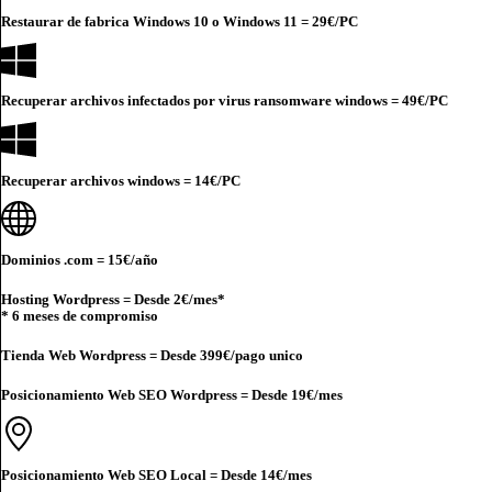
Restaurar de fabrica Windows 10 o Windows 11 =
29€
/PC
Recuperar archivos infectados por virus ransomware windows =
49€
/PC
Recuperar archivos windows =
14€
/PC
Dominios .com =
15€
/año
Hosting Wordpress = Desde
2€
/mes*
* 6 meses de compromiso
Tienda Web Wordpress = Desde
399€
/pago unico
Posicionamiento Web SEO Wordpress = Desde
19€
/mes
Posicionamiento Web SEO Local = Desde
14€
/mes