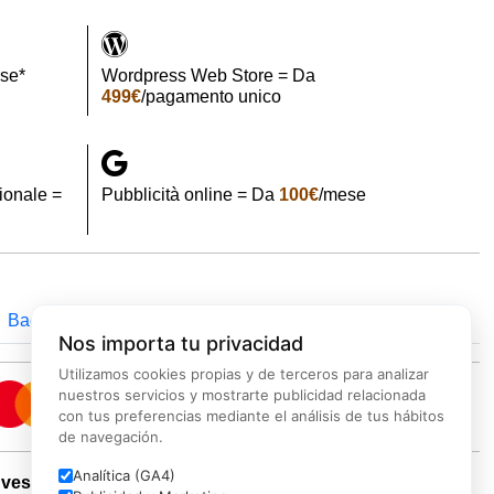
se*
Wordpress Web Store = Da
499€
/pagamento unico
onale =
Pubblicità online = Da
100€
/mese
Backup
Marketing
Cybersecurity
Elettricita
Nos importa tu privacidad
Utilizamos cookies propias y de terceros para analizar
nuestros servicios y mostrarte publicidad relacionada
con tus preferencias mediante el análisis de tus hábitos
de navegación.
Analítica (GA4)
nvestors
-
Report Bug