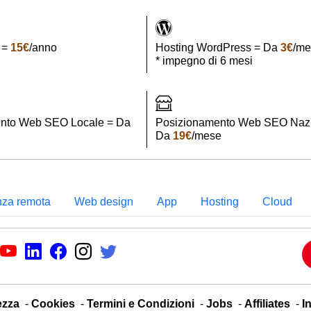
 =
15€
/anno
Hosting WordPress = Da
3€
/me
* impegno di 6 mesi
nto Web SEO Locale = Da
Posizionamento Web SEO Nazi
Da
19€
/mese
nza remota
Web design
App
Hosting
Cloud
ezza
-
Cookies
-
Termini e Condizioni
-
Jobs
-
Affiliates
-
I