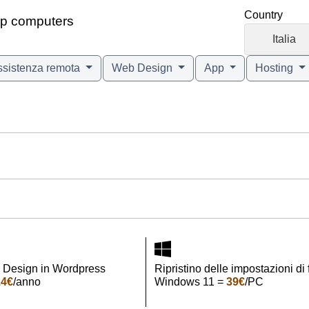
Country
top computers
🇮🇹
Italia
ssistenza remota
Web Design
App
Hosting
 Design in Wordpress
Ripristino delle impostazioni di
14€
/anno
Windows 11 =
39€
/PC