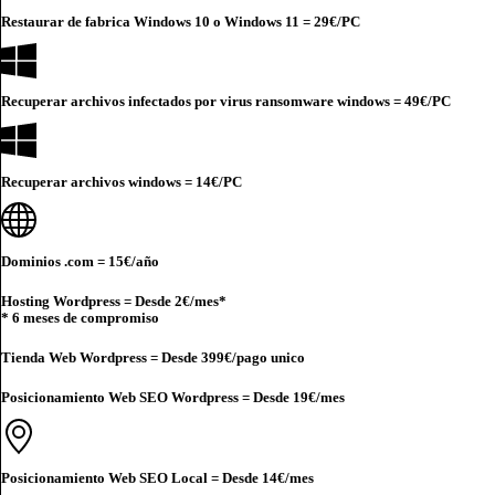
Restaurar de fabrica Windows 10 o Windows 11 =
29€
/PC
Recuperar archivos infectados por virus ransomware windows =
49€
/PC
Recuperar archivos windows =
14€
/PC
Dominios .com =
15€
/año
Hosting Wordpress = Desde
2€
/mes*
* 6 meses de compromiso
Tienda Web Wordpress = Desde
399€
/pago unico
Posicionamiento Web SEO Wordpress = Desde
19€
/mes
Posicionamiento Web SEO Local = Desde
14€
/mes