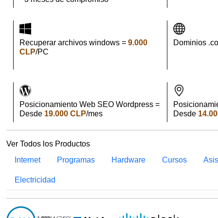
Recuperar archivos windows =
9.000
Dominios .c
CLP
/PC
Posicionamiento Web SEO Wordpress =
Posicionami
Desde
19.000 CLP
/mes
Desde
14.0
Ver Todos los Productos
Internet
Programas
Hardware
Cursos
Asi
Electricidad