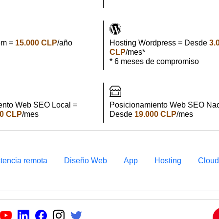
om =
15.000 CLP
/año
Hosting Wordpress = Desde
3.
CLP
/mes*
* 6 meses de compromiso
ento Web SEO Local =
Posicionamiento Web SEO Nac
00 CLP
/mes
Desde
19.000 CLP
/mes
stencia remota
Diseño Web
App
Hosting
Clou