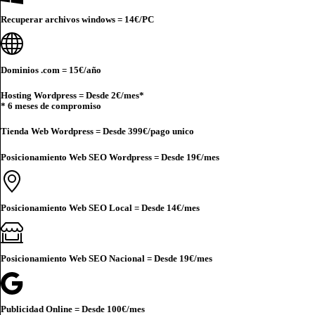
Recuperar archivos windows =
14€
/PC
Dominios .com =
15€
/año
Hosting Wordpress = Desde
2€
/mes*
* 6 meses de compromiso
Tienda Web Wordpress = Desde
399€
/pago unico
Posicionamiento Web SEO Wordpress = Desde
19€
/mes
Posicionamiento Web SEO Local = Desde
14€
/mes
Posicionamiento Web SEO Nacional = Desde
19€
/mes
Publicidad Online = Desde
100€
/mes