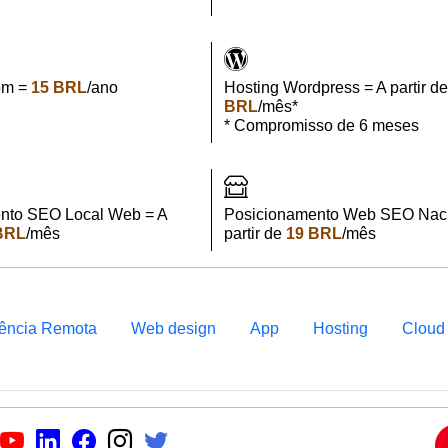
om =
15 BRL
/ano
Hosting Wordpress = A partir d
BRL
/mês*
* Compromisso de 6 meses
nto SEO Local Web = A
Posicionamento Web SEO Naci
BRL
/mês
partir de
19 BRL
/mês
tência Remota
Web design
App
Hosting
Cloud