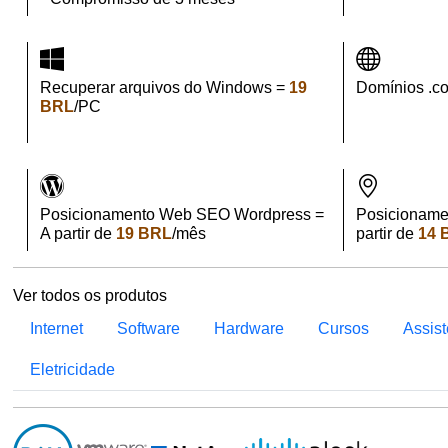
Recuperar arquivos do Windows =
19
Domínios .c
BRL
/PC
Posicionamento Web SEO Wordpress =
Posicioname
A partir de
19 BRL
/mês
partir de
14 
Ver todos os produtos
Internet
Software
Hardware
Cursos
Assis
Eletricidade