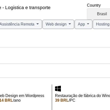
Country
- Logistica e transporte
🇧🇷
Brasil
Assistência Remota
Web design
App
Hostin
eb Design em Wordpress
Restauração de fábrica do Win
14 BRL
/ano
39 BRL
/PC