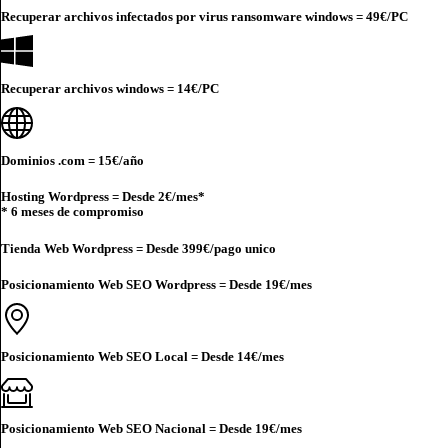
Recuperar archivos infectados por virus ransomware windows =
49€
/PC
Recuperar archivos windows =
14€
/PC
Dominios .com =
15€
/año
Hosting Wordpress = Desde
2€
/mes*
* 6 meses de compromiso
Tienda Web Wordpress = Desde
399€
/pago unico
Posicionamiento Web SEO Wordpress = Desde
19€
/mes
Posicionamiento Web SEO Local = Desde
14€
/mes
Posicionamiento Web SEO Nacional = Desde
19€
/mes