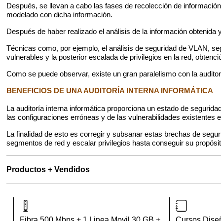
Después, se llevan a cabo las fases de recolección de información
modelado con dicha información.
Después de haber realizado el análisis de la información obtenida 
Técnicas como, por ejemplo, el análisis de seguridad de VLAN, seg
vulnerables y la posterior escalada de privilegios en la red, obtenc
Como se puede observar, existe un gran paralelismo con la auditorí
BENEFICIOS DE UNA AUDITORÍA INTERNA INFORMÁTICA
La auditoría interna informática proporciona un estado de segurida
las configuraciones erróneas y de las vulnerabilidades existentes en
La finalidad de esto es corregir y subsanar estas brechas de seguri
segmentos de red y escalar privilegios hasta conseguir su propósit
Productos + Vendidos
Fibra 500 Mbps + 1 Linea Movil 30 GB +
Cursos Dise