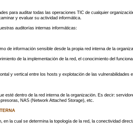
tades para auditar todas las operaciones TIC de cualquier organización
aminar y evaluar su actividad informática.
estras auditorías internas informáticas:
imo de información sensible desde la propia red interna de la organiz
miento de la implementación de la red, el conocimiento del funcionam
ntal y vertical entre los hosts y explotación de las vulnerabilidades
e esté dentro de la red interna de la organización. Es decir: servidore
impresoras, NAS (Network Attached Storage), etc.
NTERNA
n, en la cual se determina la topología de la red, la conectividad di