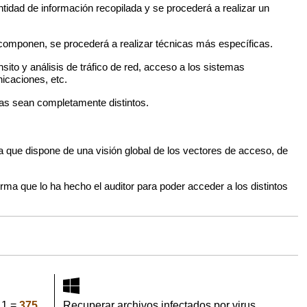
idad de información recopilada y se procederá a realizar un
la componen, se procederá a realizar técnicas más específicas.
ito y análisis de tráfico de red, acceso a los sistemas
nicaciones, etc.
stas sean completamente distintos.
 a que dispone de una visión global de los vectores de acceso, de
rma que lo ha hecho el auditor para poder acceder a los distintos
11 =
375
Recuperar archivos infectados por virus