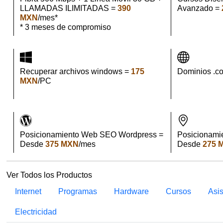
LLAMADAS ILIMITADAS =
390
Avanzado =
MXN
/mes*
* 3 meses de compromiso
Recuperar archivos windows =
175
Dominios .c
MXN
/PC
Posicionamiento Web SEO Wordpress =
Posicionami
Desde
375 MXN
/mes
Desde
275 
Ver Todos los Productos
Internet
Programas
Hardware
Cursos
Asi
Electricidad