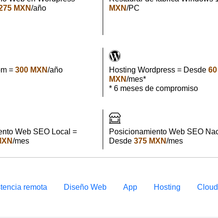
275 MXN
/año
MXN
/PC
om =
300 MXN
/año
Hosting Wordpress = Desde
60
MXN
/mes*
* 6 meses de compromiso
ento Web SEO Local =
Posicionamiento Web SEO Nac
MXN
/mes
Desde
375 MXN
/mes
stencia remota
Diseño Web
App
Hosting
Clou