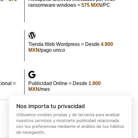
ransomware windows =
575 MXN
/PC
Tienda Web Wordpress = Desde
4.900
MXN
/pago unico
ional =
Publicidad Online = Desde
1.900
MXN
/mes
Nos importa tu privacidad
Utilizamos cookies propias y de terceros para analizar
d
Backup
Marketing
Ciberseguridad
nuestros servicios y mostrarte publicidad relacionada
con tus preferencias mediante el análisis de tus hábitos
de navegación.