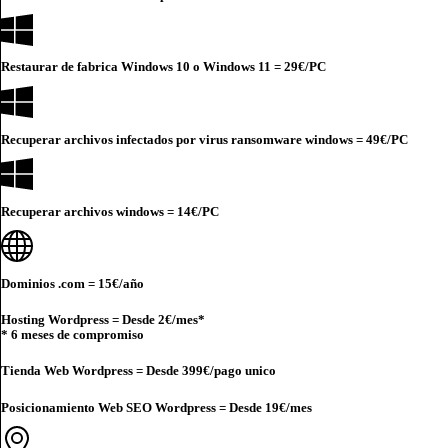
Restaurar de fabrica Windows 10 o Windows 11 =
29€
/PC
Recuperar archivos infectados por virus ransomware windows =
49€
/PC
Recuperar archivos windows =
14€
/PC
Dominios .com =
15€
/año
Hosting Wordpress = Desde
2€
/mes*
* 6 meses de compromiso
Tienda Web Wordpress = Desde
399€
/pago unico
Posicionamiento Web SEO Wordpress = Desde
19€
/mes