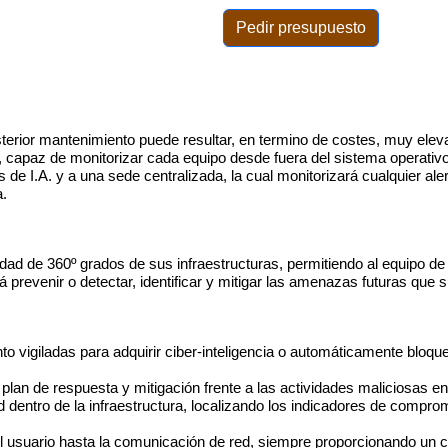
Pedir presupuesto
erior mantenimiento puede resultar, en termino de costes, muy elev
l), capaz de monitorizar cada equipo desde fuera del sistema operativ
de I.A. y a una sede centralizada, la cual monitorizará cualquier al
a.
ibilidad de 360º grados de sus infraestructuras, permitiendo al equipo 
á prevenir o detectar, identificar y mitigar las amenazas futuras que
to vigiladas para adquirir ciber-inteligencia o automáticamente bloqu
plan de respuesta y mitigación frente a las actividades maliciosas en
 dentro de la infraestructura, localizando los indicadores de compr
l usuario hasta la comunicación de red, siempre proporcionando un con