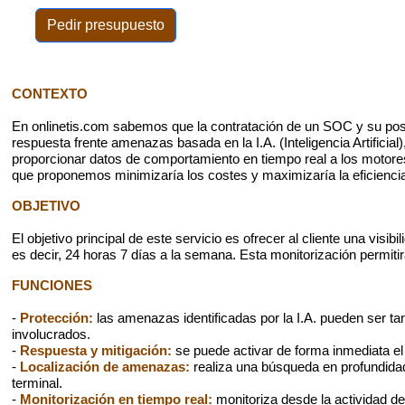
Pedir presupuesto
CONTEXTO
En onlinetis.com sabemos que la contratación de un SOC y su post
respuesta frente amenazas basada en la I.A. (Inteligencia Artificia
proporcionar datos de comportamiento en tiempo real a los motores 
que proponemos minimizaría los costes y maximizaría la eficienci
OBJETIVO
El objetivo principal de este servicio es ofrecer al cliente una vis
es decir, 24 horas 7 días a la semana. Esta monitorización permitir
FUNCIONES
-
Protección:
las amenazas identificadas por la I.A. pueden ser tan
involucrados.
-
Respuesta y mitigación:
se puede activar de forma inmediata el 
-
Localización de amenazas:
realiza una búsqueda en profundidad
terminal.
-
Monitorización en tiempo real:
monitoriza desde la actividad de