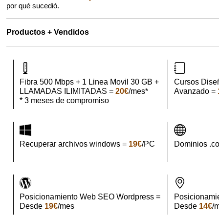
por qué sucedió.
Productos + Vendidos
Fibra 500 Mbps + 1 Linea Movil 30 GB +
Cursos Dise
LLAMADAS ILIMITADAS =
20€
/mes*
Avanzado =
* 3 meses de compromiso
Recuperar archivos windows =
19€
/PC
Dominios .c
Posicionamiento Web SEO Wordpress =
Posicionami
Desde
19€
/mes
Desde
14€
/