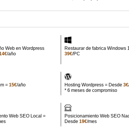
ño Web en Wordpress
Restaurar de fabrica Windows 
14€
/año
39€
/PC
om =
15€
/año
Hosting Wordpress = Desde
3€
* 6 meses de compromiso
ento Web SEO Local =
Posicionamiento Web SEO Nac
mes
Desde
19€
/mes