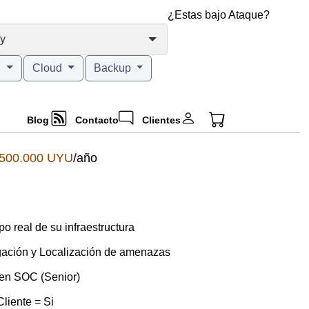
¿Estas bajo Ataque?
y
g
Cloud
Backup
Blog
Contacto
Clientes
.500.000 UYU
/año
o real de su infraestructura
igación y Localización de amenazas
 en SOC (Senior)
liente = Si