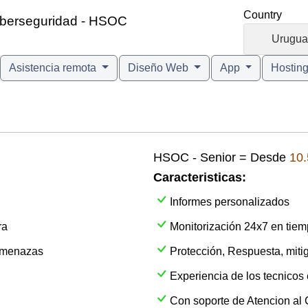
Country
Ciberseguridad - HSOC
🇺🇾
Urugua
Asistencia remota
Diseño Web
App
Hostin
HSOC - Senior = Desde
10
Caracteristicas:
Informes personalizados
ra
Monitorización 24x7 en tiemp
 amenazas
Protección, Respuesta, mit
Experiencia de los tecnicos
Con soporte de Atencion al C