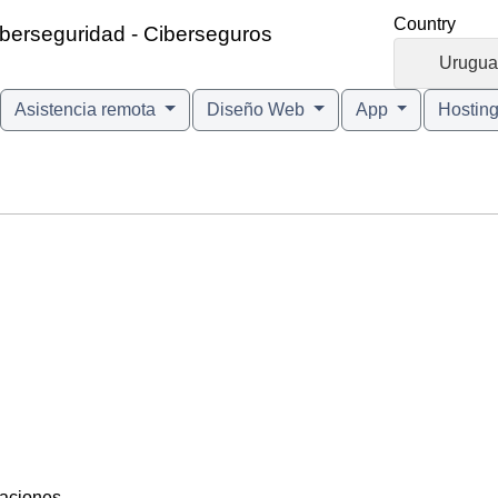
Country
iberseguridad - Ciberseguros
🇺🇾
Urugua
Asistencia remota
Diseño Web
App
Hostin
gaciones.