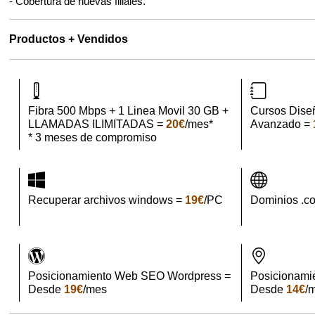
- Cobertura de nuevas filiales.
Productos + Vendidos
Fibra 500 Mbps + 1 Linea Movil 30 GB +
Cursos Dise
LLAMADAS ILIMITADAS =
20€
/mes*
Avanzado =
* 3 meses de compromiso
Recuperar archivos windows =
19€
/PC
Dominios .c
Posicionamiento Web SEO Wordpress =
Posicionami
Desde
19€
/mes
Desde
14€
/