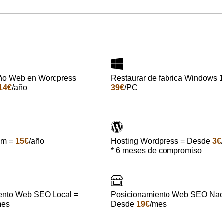
ño Web en Wordpress
Restaurar de fabrica Windows 
14€
/año
39€
/PC
om =
15€
/año
Hosting Wordpress = Desde
3€
* 6 meses de compromiso
ento Web SEO Local =
Posicionamiento Web SEO Nac
mes
Desde
19€
/mes