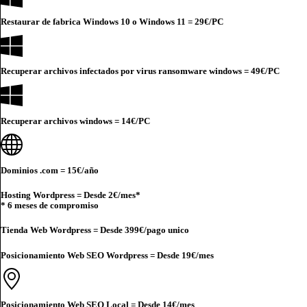
Restaurar de fabrica Windows 10 o Windows 11 =
29€
/PC
Recuperar archivos infectados por virus ransomware windows =
49€
/PC
Recuperar archivos windows =
14€
/PC
Dominios .com =
15€
/año
Hosting Wordpress = Desde
2€
/mes*
* 6 meses de compromiso
Tienda Web Wordpress = Desde
399€
/pago unico
Posicionamiento Web SEO Wordpress = Desde
19€
/mes
Posicionamiento Web SEO Local = Desde
14€
/mes