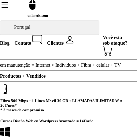
onlinetis.com
Portugal
Você está
Blog
Contato
Clientes
sob ataque?
em manutenção = Internet > Individuos > Fibra + celular + TV
Productos + Vendidos
Fibra 500 Mbps + 1 Linea Movil 30 GB + LLAMADAS ILIMITADAS =
20€
/mes*
* 3 meses de compromiso
Cursos Diseño Web en Wordpress Avanzado =
14€
/año