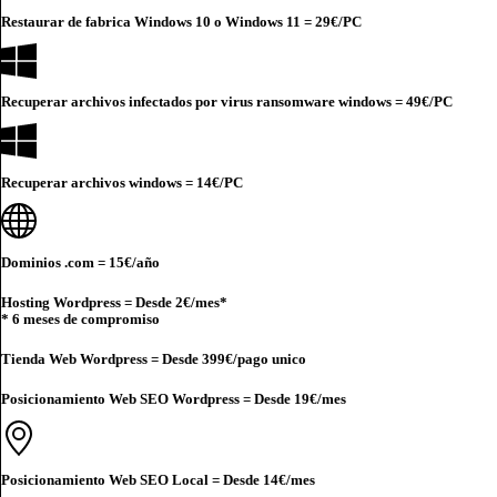
Restaurar de fabrica Windows 10 o Windows 11 =
29€
/PC
Recuperar archivos infectados por virus ransomware windows =
49€
/PC
Recuperar archivos windows =
14€
/PC
Dominios .com =
15€
/año
Hosting Wordpress = Desde
2€
/mes*
* 6 meses de compromiso
Tienda Web Wordpress = Desde
399€
/pago unico
Posicionamiento Web SEO Wordpress = Desde
19€
/mes
Posicionamiento Web SEO Local = Desde
14€
/mes