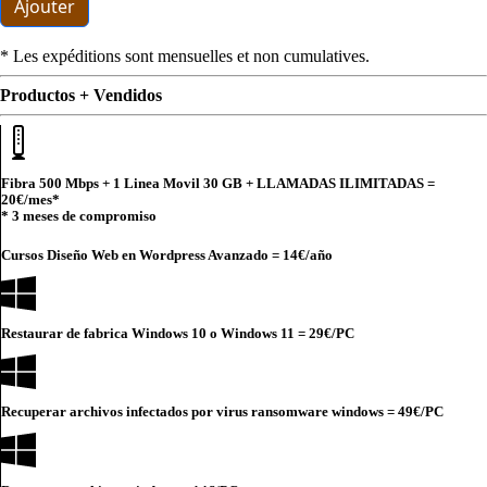
Ajouter
* Les expéditions sont mensuelles et non cumulatives.
Productos + Vendidos
Fibra 500 Mbps + 1 Linea Movil 30 GB + LLAMADAS ILIMITADAS =
20€
/mes*
* 3 meses de compromiso
Cursos Diseño Web en Wordpress Avanzado =
14€
/año
Restaurar de fabrica Windows 10 o Windows 11 =
29€
/PC
Recuperar archivos infectados por virus ransomware windows =
49€
/PC