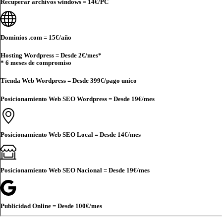
Recuperar archivos windows =
14€
/PC
Dominios .com =
15€
/año
Hosting Wordpress = Desde
2€
/mes*
* 6 meses de compromiso
Tienda Web Wordpress = Desde
399€
/pago unico
Posicionamiento Web SEO Wordpress = Desde
19€
/mes
Posicionamiento Web SEO Local = Desde
14€
/mes
Posicionamiento Web SEO Nacional = Desde
19€
/mes
Publicidad Online = Desde
100€
/mes