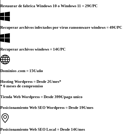
Restaurar de fabrica Windows 10 o Windows 11 =
29€
/PC
Recuperar archivos infectados por virus ransomware windows =
49€
/PC
Recuperar archivos windows =
14€
/PC
Dominios .com =
15€
/año
Hosting Wordpress = Desde
2€
/mes*
* 6 meses de compromiso
Tienda Web Wordpress = Desde
399€
/pago unico
Posicionamiento Web SEO Wordpress = Desde
19€
/mes
Posicionamiento Web SEO Local = Desde
14€
/mes